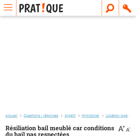
E
m
a
i
l
Accueil
Questions / réponses
Argent
Immobilier
Location logement
+
A
Résiliation bail meublé car conditions
-
A
du bail pas respectées