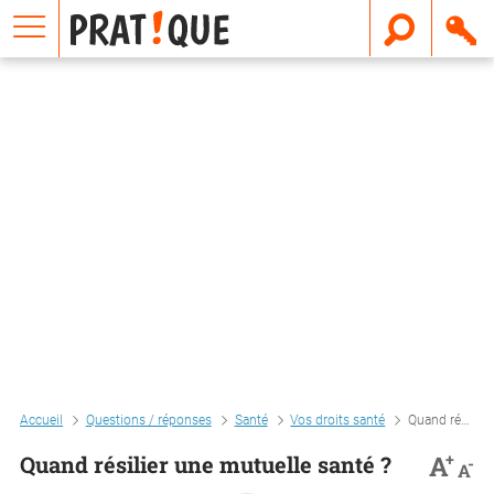
E
m
a
i
l
Accueil
Questions / réponses
Santé
Vos droits santé
Quand résilier une mutuelle santé ?
+
A
Quand résilier une mutuelle santé ?
-
A