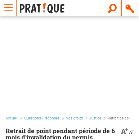
E
m
a
i
l
Accueil
Questions / réponses
Vos droits
Justice
Retrait de point pendant période de 6 mois d'invalidation du permis
+
A
Retrait de point pendant période de 6
-
A
mois d'invalidation du permis