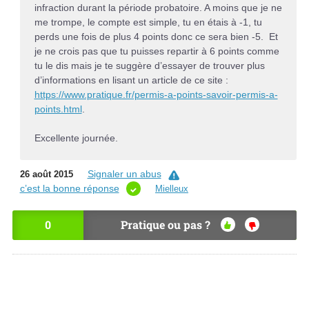
infraction durant la période probatoire. A moins que je ne
me trompe, le compte est simple, tu en étais à -1, tu
perds une fois de plus 4 points donc ce sera bien -5. Et
je ne crois pas que tu puisses repartir à 6 points comme
tu le dis mais je te suggère d’essayer de trouver plus
d’informations en lisant un article de ce site :
https://www.pratique.fr/permis-a-points-savoir-permis-a-
points.html
.
Excellente journée.
Signaler un abus
26 août 2015
c’est la bonne réponse
Mielleux
0
Pratique ou pas ?
OU
NO
I
N