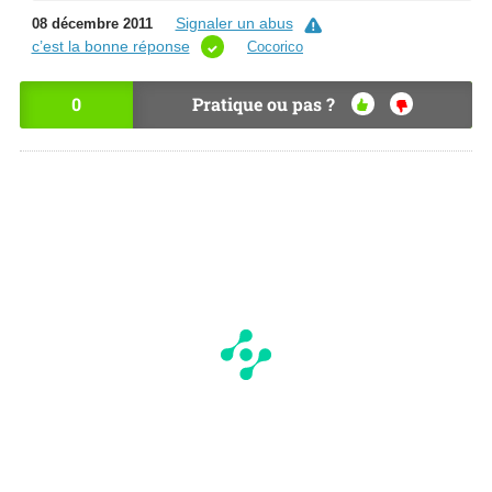
Signaler un abus
08 décembre 2011
c’est la bonne réponse
Cocorico
0
Pratique ou pas ?
OU
NO
I
N