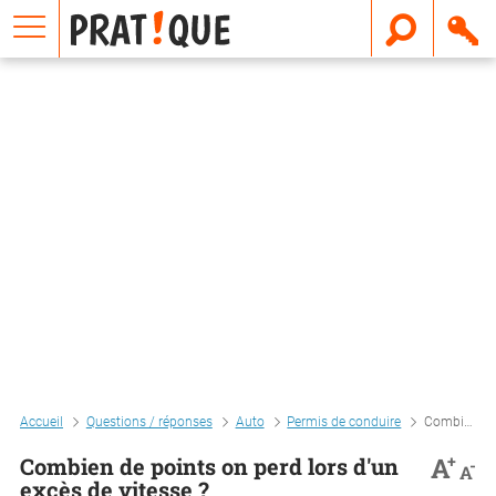
E
m
a
i
l
Accueil
Questions / réponses
Auto
Permis de conduire
Combien de points on perd lors d'un excès de vitesse ?
+
A
Combien de points on perd lors d'un
-
A
excès de vitesse ?