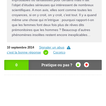
improbables ou fantaisistes pour certains mais il fait
l’objet d’études sérieuses qui intéressent de nombreux
scientifiques. A mon avis, elles sont comme toutes les
croyances, si on y croit, on y croit, c’est tout. Il y a quand
même une chose qui m’intrigue : pourquoi rapport-t-on
que les femmes font deux fois plus de rêves dits
prémonitoires que les hommes ? Beaucoup d’autres
phénomènes insolites restent encore inexplicables…
Signaler un abus
10 septembre 2014
c’est la bonne réponse
Cocorico
0
Pratique ou pas ?
OU
NO
I
N