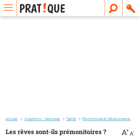
E
m
a
i
l
Accueil
Questions / réponses
Santé
Psychologie et développement personnel
+
A
Les rêves sont-ils prémonitoires ?
-
A