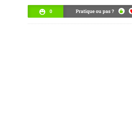
0
Pratique ou pas ?
OUI
N