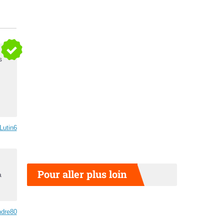
s
Lutin6
Pour aller plus loin
a
dre80