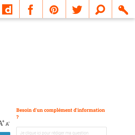
Email
Besoin d'un complément d'information
?
+
A
-
A