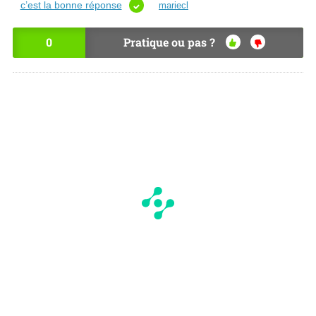
c’est la bonne réponse
mariecl
0
Pratique ou pas ?
OU
NO
I
N