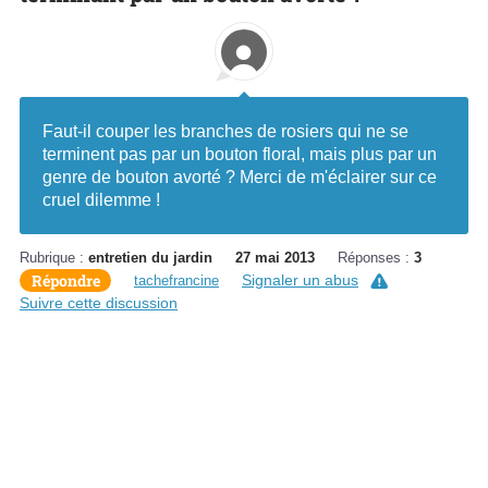
Faut-il couper les branches de rosiers qui ne se
terminent pas par un bouton floral, mais plus par un
genre de bouton avorté ? Merci de m'éclairer sur ce
cruel dilemme !
Rubrique :
entretien du jardin
27 mai 2013
Réponses :
3
Répondre
Signaler un abus
tachefrancine
Suivre cette discussion