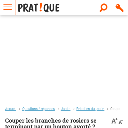
E
m
a
i
l
Accueil
Questions / réponses
Jardin
Entretien du jardin
Couper les branches de rosiers se terminant par un bouton avorté ?
+
A
Couper les branches de rosiers se
-
A
terminant par un bouton avorté ?