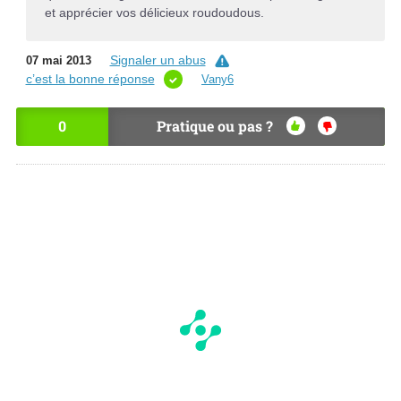
et apprécier vos délicieux roudoudous.
Signaler un abus
07 mai 2013
c’est la bonne réponse
Vany6
0
Pratique ou pas ?
OU
NO
I
N