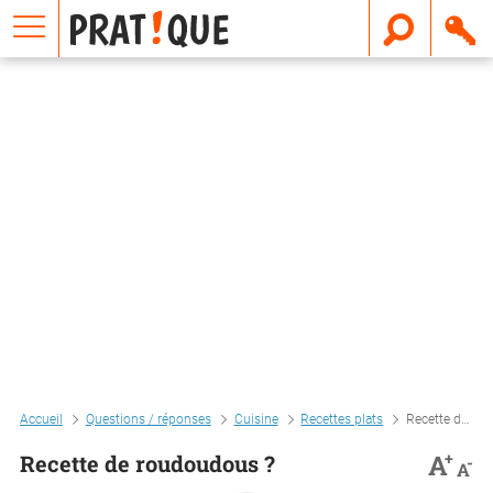
E
m
a
i
l
Accueil
Questions / réponses
Cuisine
Recettes plats
Recette de roudoudous ?
+
A
Recette de roudoudous ?
-
A