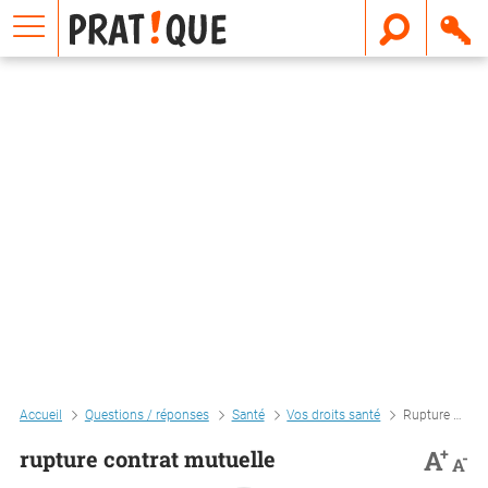
E
m
a
i
l
Accueil
Questions / réponses
Santé
Vos droits santé
Rupture contrat mutuelle
+
A
rupture contrat mutuelle
-
A