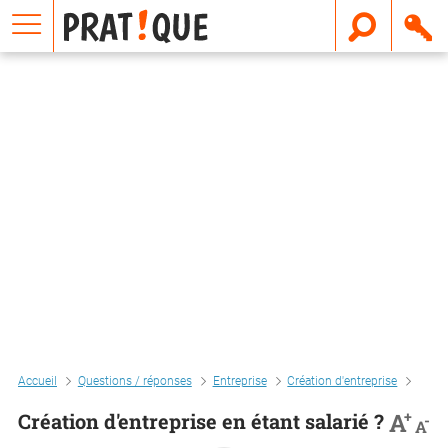
E
m
a
i
l
Accueil
Questions / réponses
Entreprise
Création d'entreprise
Créat
+
A
Création d'entreprise en étant salarié ?
-
A