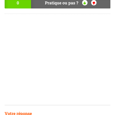
0
Pratique ou pas ?
OU
NO
I
N
Votre réponse