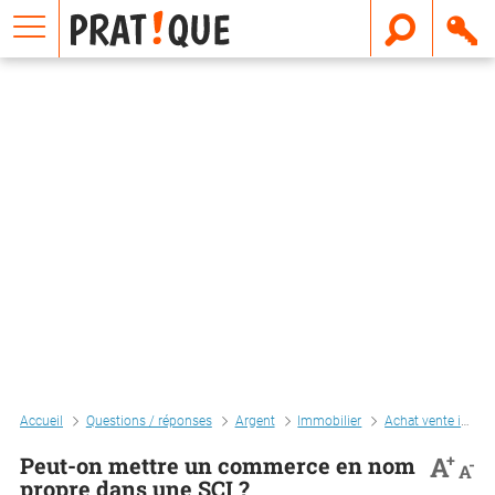
E
m
a
i
l
Accueil
Questions / réponses
Argent
Immobilier
Achat vente immo
+
A
Peut-on mettre un commerce en nom
-
A
propre dans une SCI ?