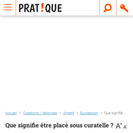
E
m
a
i
l
Accueil
Questions / réponses
Argent
Succession
Que signifie être placé sous curatelle ?
+
A
Que signifie être placé sous curatelle ?
-
A