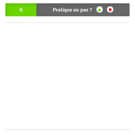
0
Pratique ou pas ?
OU
NO
I
N