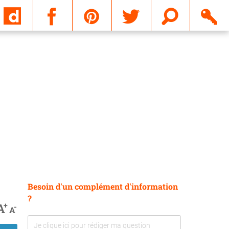
Email
Besoin d'un complément d'information
?
+
A
-
A