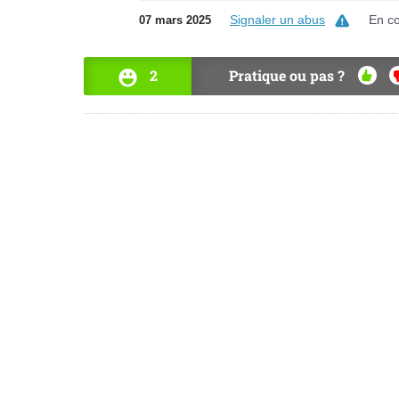
Signaler un abus
En c
07 mars 2025
2
Pratique ou pas ?
OUI
N