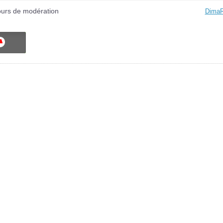
ours de modération
DimaR
ON