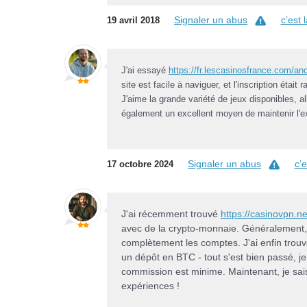
Signaler un abus
c’est
19 avril 2018
J'ai essayé
https://fr.lescasinosfrance.com/and
site est facile à naviguer, et l'inscription ét
J'aime la grande variété de jeux disponibles, 
également un excellent moyen de maintenir l'ex
Signaler un abus
c’
17 octobre 2024
J'ai récemment trouvé
https://casinovpn.n
avec de la crypto-monnaie. Généralement, 
complètement les comptes. J'ai enfin trouvé 
un dépôt en BTC - tout s'est bien passé, je
commission est minime. Maintenant, je sais
expériences !