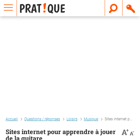
E
m
a
i
l
Accueil
Questions / réponses
Loisirs
Musique
Sites internet pour apprendre à jouer de la guitare
+
A
Sites internet pour apprendre à jouer
-
A
de la guitare