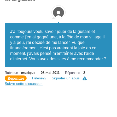
J'ai toujours voulu savoir jouer de la guitare et
comme j'en ai gagné une, à la fête de mon village il
y a peu, j'ai décidé de me lancer. Vu que
financièrement, c'est pas vraiment la joie en ce
moment, j'avais pensé m'entraîner avec l'aide
d'internet. Vous avez des sites à me recommander ?
Rubrique :
musique
08 mai 2011
Réponses :
2
Répondre
Signaler un abus
Helene92
Suivre cette discussion