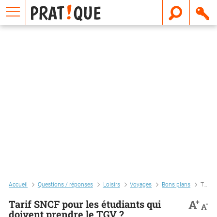
E
m
a
i
l
Accueil
Questions / réponses
Loisirs
Voyages
Bons plans
Tarif sncf pour les étudiants qui doivent prendre le tgv ?
+
A
Tarif SNCF pour les étudiants qui
-
A
doivent prendre le TGV ?