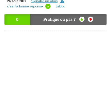
Signaler un abus
24 août 2011
c’est la bonne réponse
LeDuc
0
Pratique ou pas ?
OU
NO
I
N