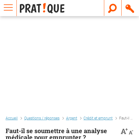
E
m
a
i
l
Accueil
Questions / réponses
Argent
Crédit et emprunt
Faut-il se soumettre à une analyse médicale pour emprunter ?
+
A
Faut-il se soumettre à une analyse
-
A
médicale pour emprunter ?