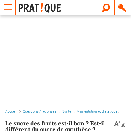
E
m
a
i
l
Accueil
Questions / réponses
Santé
Alimentation et diététique
Rég
+
A
Le sucre des fruits est-il bon ? Est-il
-
A
différent du sucre de synthèse ?