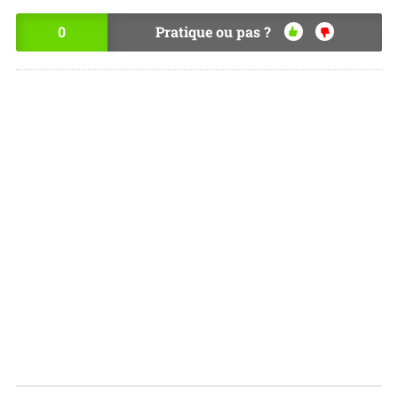
0
Pratique ou pas ?
OU
NO
I
N