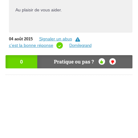
Au plaisir de vous aider.
Signaler un abus
04 août 2015
c’est la bonne réponse
Domilegrand
0
Pratique ou pas ?
OU
NO
I
N