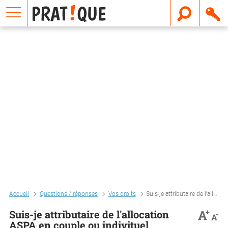
E
m
a
i
l
Accueil
Questions / réponses
Vos droits
Suis-je attributaire de l'allocation aspa en couple ou indivituel
+
A
Suis-je attributaire de l'allocation
-
A
ASPA en couple ou indivituel