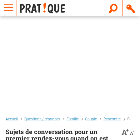
E
m
a
i
l
Accueil
Questions / réponses
Famille
Couple
Rencontre
Sujets de conversation pour un premier rendez-vous quand on est timide ?
+
A
Sujets de conversation pour un
-
A
premier rendez-vous quand on est