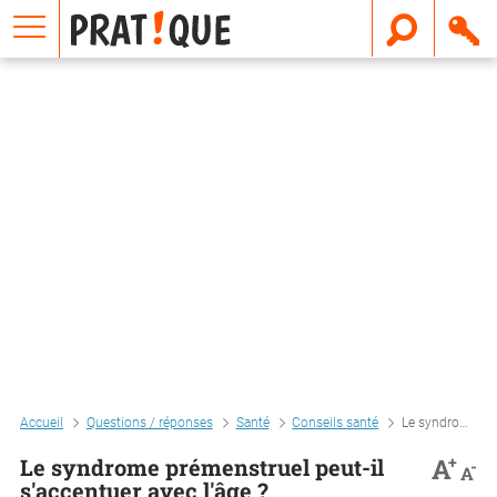
E
m
a
i
l
Accueil
Questions / réponses
Santé
Conseils santé
Le syndrome prémenstruel peut-il s'accentuer avec l'âge ?
+
A
Le syndrome prémenstruel peut-il
-
A
s'accentuer avec l'âge ?