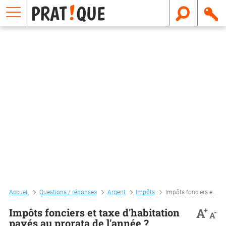
E
m
a
i
l
Accueil
Questions / réponses
Argent
Impôts
Impôts fonciers et taxe d'habitation payés au prorata de l'année ?
+
A
Impôts fonciers et taxe d'habitation
-
A
payés au prorata de l'année ?