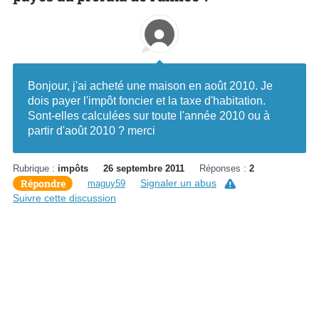
Bonjour, j'ai acheté une maison en août 2010. Je
dois payer l'impôt foncier et la taxe d'habitation.
Sont-elles calculées sur toute l'année 2010 ou à
partir d'août 2010 ? merci
Rubrique :
impôts
26 septembre 2011
Réponses :
2
Répondre
Signaler un abus
maguy59
Suivre cette discussion