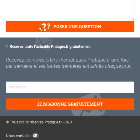
POSER UNE QUESTION
V
o
Recevez toute l’actualité Pratique.fr gratuitement
t
r
Recevez les newsletters thématiques Pratique.fr une fois
e
par semaine et les toutes dernières actualités chaque jour.
e
m
a
i
l
JE M'ABONNE GRATUITEMENT
© Tous droits réservés Pratique.fr -
CGU
Nous contacter