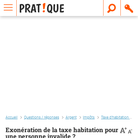
E
m
a
i
l
Accueil
Questions / réponses
Argent
Impôts
Taxe d'habitation et taxes foncières
+
A
Exonération de la taxe habitation pour
-
A
une personne invalide ?