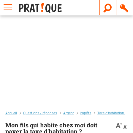
E
m
a
i
l
Accueil
Questions / réponses
Argent
Impôts
Taxe d'habitation et taxes foncières
+
A
Mon fils qui habite chez moi doit
-
A
payer la taxe d'habitation ?