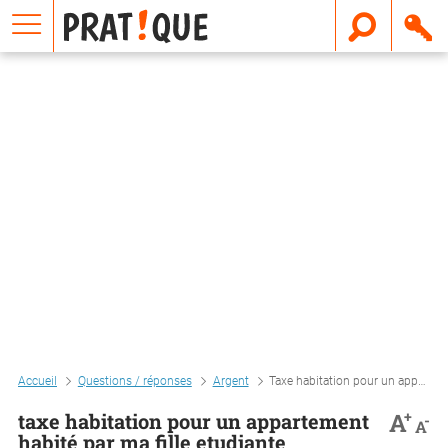
E
m
a
i
l
Accueil
Questions / réponses
Argent
Taxe habitation pour un appartement habité par ma fille etudiante
+
A
taxe habitation pour un appartement
-
A
habité par ma fille etudiante