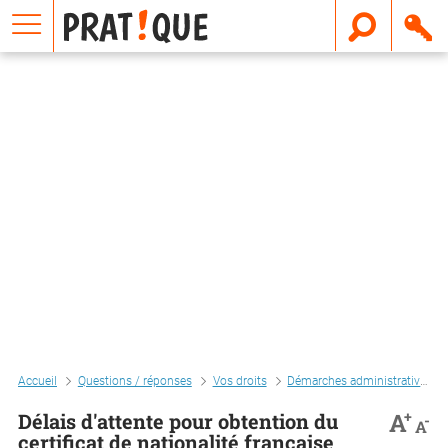
E
m
a
i
l
Accueil
Questions / réponses
Vos droits
Démarches administratives
+
A
Délais d'attente pour obtention du
-
A
certificat de nationalité française