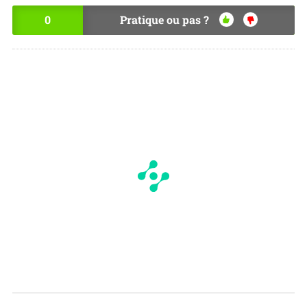
0
Pratique ou pas ?
OU
NO
I
N