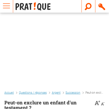
E
m
a
i
l
Accueil
Questions / réponses
Argent
Succession
Peut-on exclure un enfant d'un testament ?
+
A
Peut-on exclure un enfant d'un
-
A
testament ?