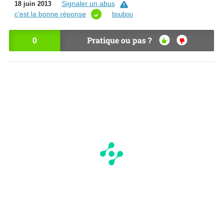
Signaler un abus
18 juin 2013
c’est la bonne réponse
boubou
0
Pratique ou pas ?
OU
NO
I
N