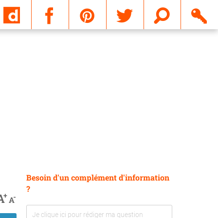
Email
Besoin d'un complément d'information
?
+
A
-
A