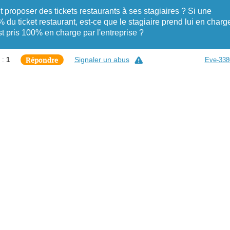
t proposer des tickets restaurants à ses stagiaires ? Si une
du ticket restaurant, est-ce que le stagiaire prend lui en charg
t pris 100% en charge par l'entreprise ?
Répondre
Signaler un abus
 :
1
Eve-338