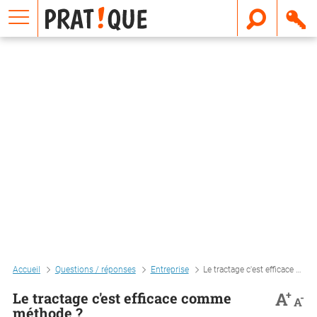
E
m
a
i
l
Accueil
Questions / réponses
Entreprise
Le tractage c'est efficace comme méthode ?
+
A
Le tractage c'est efficace comme
-
A
méthode ?