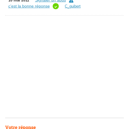
Signaler un abus
10 mai 2011
c’est la bonne réponse
C_guibert
Votre réponse