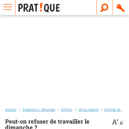
E
m
a
i
l
Accueil
Questions / réponses
Emploi
Vie du salarié
Contrat de travail
+
A
Peut-on refuser de travailler le
-
A
dimanche ?