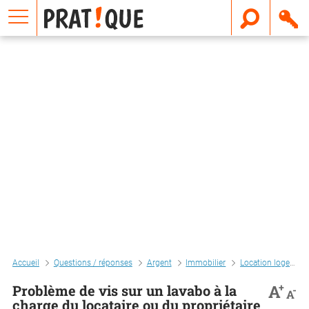
E
m
a
i
l
Accueil
Questions / réponses
Argent
Immobilier
Location logement
+
A
Problème de vis sur un lavabo à la
-
A
charge du locataire ou du propriétaire