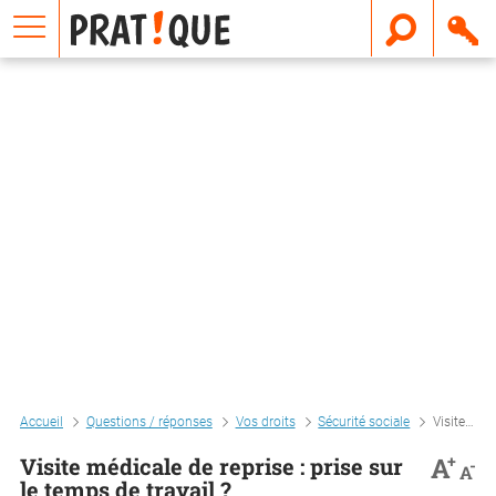
E
m
a
i
l
Accueil
Questions / réponses
Vos droits
Sécurité sociale
Visite médicale de reprise : prise sur le temps de travail ?
+
A
Visite médicale de reprise : prise sur
-
A
le temps de travail ?