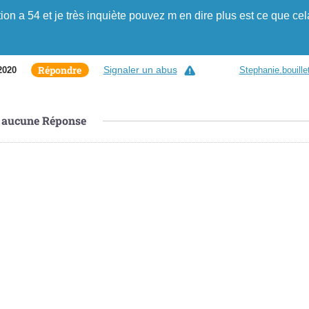
ion a 54 et je très inquiète pouvez m en dire plus est ce que cel
Répondre
Signaler un abus
2020
Stephanie.bouille
aucune
Réponse