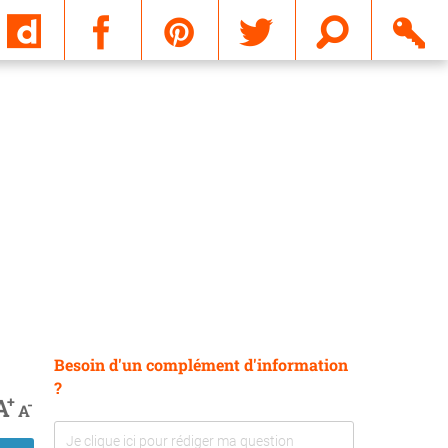
Email
Besoin d'un complément d'information
?
+
A
-
A