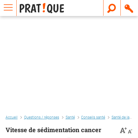
E
m
a
i
l
Accueil
Questions / réponses
Santé
Conseils santé
Santé de la femme
+
A
Vitesse de sédimentation cancer
-
A