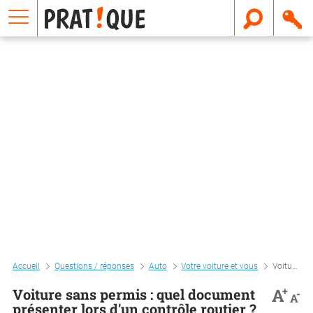
E
m
a
i
l
Accueil
Questions / réponses
Auto
Votre voiture et vous
Voiture sans permis : quel document présenter lors d'un contrôle routier ?
+
A
Voiture sans permis : quel document
-
A
présenter lors d'un contrôle routier ?