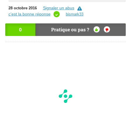
Signaler un abus
28 octobre 2016
c’est la bonne réponse
bismark33
0
Pratique ou pas ?
OU
NO
I
N