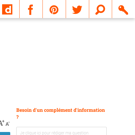
Email
Besoin d'un complément d'information
?
+
A
-
A