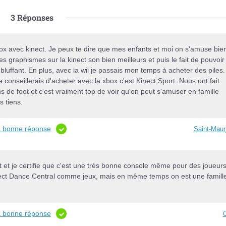
3
Réponses
xbox avec kinect. Je peux te dire que mes enfants et moi on s'amuse bie
les graphismes sur la kinect son bien meilleurs et puis le fait de pouvoir
bluffant. En plus, avec la wii je passais mon temps à acheter des piles.
te conseillerais d'acheter avec la xbox c'est Kinect Sport. Nous ont fait
 de foot et c'est vraiment top de voir qu'on peut s'amuser en famille
 tiens.
la bonne réponse
Saint-Mau
ct et je certifie que c'est une très bonne console même pour des joueur
inect Dance Central comme jeux, mais en même temps on est une famill
la bonne réponse