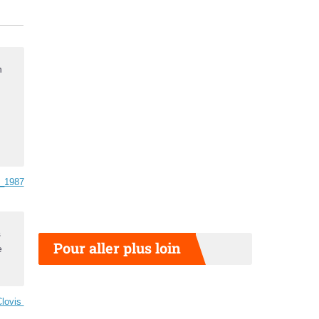
n
r_1987
s
Pour aller plus loin
e
Clovis