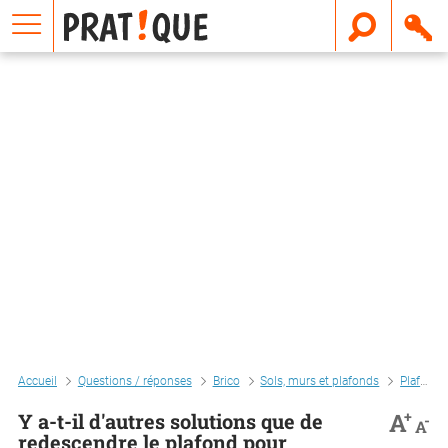
E
m
a
i
l
Accueil
Questions / réponses
Brico
Sols, murs et plafonds
Plafonds et faux-plafonds
+
A
Y a-t-il d'autres solutions que de
-
A
redescendre le plafond pour