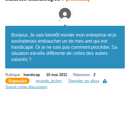
Bonjour, Je vais bientôt monter mon entreprise et je
souhaiterais embaucher un de mes ami qui est
handicapé. Or je ne sais pas comment procéder. Sa
situation est-elle différente de celles des autres
salariés ?
Rubrique :
handicap
10 mai 2011
Réponses :
2
Répondre
Signaler un abus
amande_leclerc
Suivre cette discussion