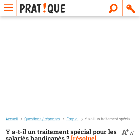
E
m
a
i
l
Accueil
Questions / réponses
Emploi
Y a-t-il un traitement spécial pour les salariés handicapés ?
+
A
Y a-t-il un traitement spécial pour les
-
A
salariés handicapés ?
[résolue]